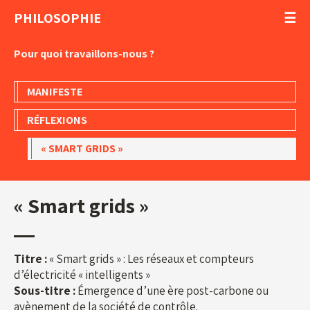
PHILOSOPHIE
Pour quoi travaillons-nous ?
MANIFESTE
RÉFLEXIONS
« SMART GRIDS »
« Smart grids »
Titre :
« Smart grids » : Les réseaux et compteurs
d’électricité « intelligents »
Sous-titre :
Émergence d’une ère post-carbone ou
avènement de la société de contrôle.