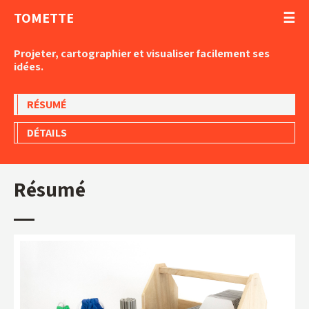
TOMETTE
Projeter, cartographier et visualiser facilement ses
idées.
RÉSUMÉ
DÉTAILS
Résumé